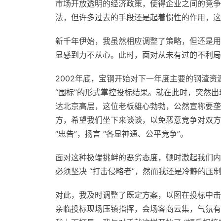
市场开放透明的经济政策，使得企业之间的竞争
法，但许多过去的手段还是起着惯性的作用，这也
新千年伊始，我虽然相应调整了策略，但还是用
显感到力不从心。此时，面对从未有过的不利局
2002年底，宝钢开始对下一年度主要的钢渣资
“围标”的形式掌控投标结果。就在此时，突然
达北京高层，这位老板雄心勃勃，公然宣称要垄
方，希望我们坐下来谈谈，以免恶意竞争对双方
“忠告”，扬言 “各显神通、公平竞争”。
面对这种极端挑衅的恶劣态度，顿时激起我们内部
必须坚决 “打击侵略者”，然而我还是冷静的压
对此，我及时调整了既定方案，以图在投标中击
亲临投标现场压镇指挥，会场客商云集，气氛有