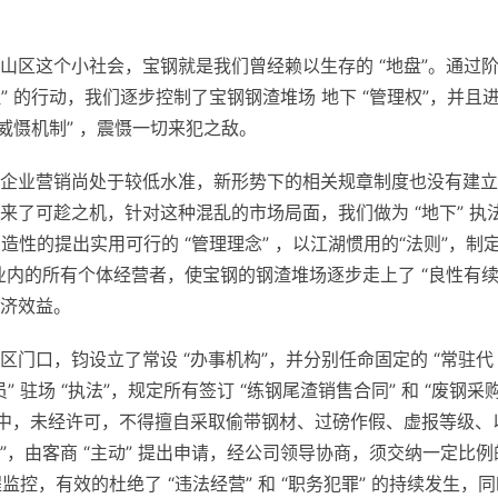
山区这个小社会，宝钢就是我们曾经赖以生存的 “地盘”。通过
理” 的行动，我们逐步控制了宝钢钢渣堆场 地下 “管理权”，并且
“威慑机制” ，震慑一切来犯之敌。
企业营销尚处于较低水准，新形势下的相关规章制度也没有建立
了可趁之机，针对这种混乱的市场局面，我们做为 “地下” 执
造性的提出实用可行的 “管理理念” ，以江湖惯用的“法则”，制
制业内的所有个体经营者，使宝钢的钢渣堆场逐步走上了 “良性有续
济效益。
门口，钧设立了常设 “办事机构”，并分别任命固定的 “常驻代
” 驻场 “执法”，规定所有签订 “练钢尾渣销售合同” 和 “废钢采
动中，未经许可，不得擅自采取偷带钢材、过磅作假、虚报等级、
”，由客商 “主动” 提出申请，经公司领导协商，须交纳一定比例
程监控，有效的杜绝了 “违法经营” 和 “职务犯罪” 的持续发生，