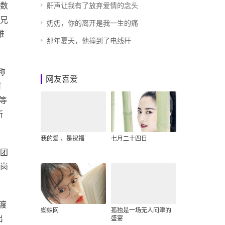
数
鼾声让我有了放弃爱情的念头
兄
奶奶，你的离开是我一生的痛
难
那年夏天，他撞到了电线杆
称
网友喜爱
可
等
所
我的爱 ，是祝福
七月二十四日
团
岗
渡
蜘蛛网
孤独是一场无人问津的
出
盛宴