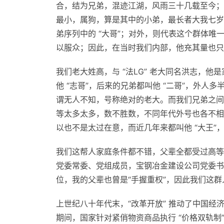
合，结为兄弟，混迹江湖，风雨三十几载至今；
最小，属狗，算是其中的小弟，最长者大我七岁
弟序列中的 “大哥”；对外，则代表这个群体唯一的
以服众；因此，在当时我们内部，他充其量也只是我
我们老大姓高，与 “法LG” 老大同名洪志，
他 “志哥”，后来的兄弟都叫他 “二哥”，外人
谓无人不知，号称绝对的老大。而我们兄弟之间，称
等太多太多，数不胜数，不同年代外号也各不相同
以也不是太过在意，而近几年来都叫他 “大王”
我们这帮人家庭条件都不错，父辈全都受过高等
党委常委、党组成员，宝钢冶金建设公司党委书
位，我的父辈也曾是“手握重权”，因此我们这群
上世纪八十年代末，“改革开放” 推动了中国经济政
期间，国家针对紧俏物资商品执行 “价格双轨制