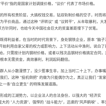
，“平价”指的是国家计划调拨价格，“议价” 代表了市场价格。
的所有权贵阶层，大搞权钱交易，钻双轨制价格的空子，时而将
平价商品，通过这种 “评转议” 或 “议转平”，从牟取暴利，大
改革方针同时，也给今天中国社会巨大的贫富差距埋下了伏笔。
既得利益者，在当时的时代背景下，身处钢铁企业，原本 “脑子
别开始利用自家父辈的权力或影响力，上下活动从中渔利，说白了
原始，只需按计划内钢材价格，或者以残次品钢材价格搞定合同，
根本无需资金，高效暴利，利润起码翻倍。
群人从小散漫惯了，没少惹事生非，加上当时二十上下，办事嘴
们，这种 “投机倒把” 的做为只能偶尔为之，真正让我们 “发
走上一条“自立更生” 的特殊发展道路。
形成的江湖势力，以企业法人的合法身份，以强大的 “经济实
庞大的 “人力资源”、强悍的 “战斗能力”，迅速的“风声鹤唳” 、率