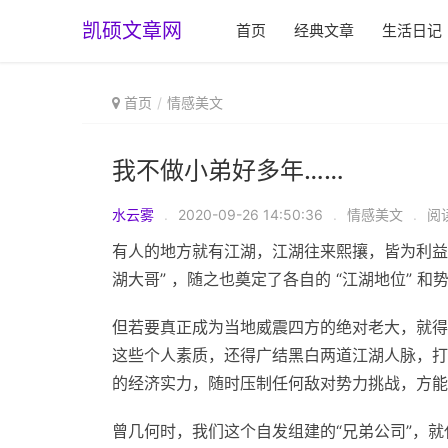
凯硕文章网
首页
经典文章
生活日记
首页
情感美文
我不做小弟好多年……
水云雾
.
2020-09-26 14:50:36
.
情感美文
.
阅读
有人的地方就有江湖，江湖往来熙攘，皆为利益
湖大哥” ，随之也奠定了各自的 “江湖地位” 和
但若要真正成为当地威震四方的绝对老大，就得
这些个人素质，还得广结黑白两道江湖人脉，打
的经济实力，随时压制任何敌对势力挑战，方能
曾几何时，我们这个自发组建的“兄弟公司”，