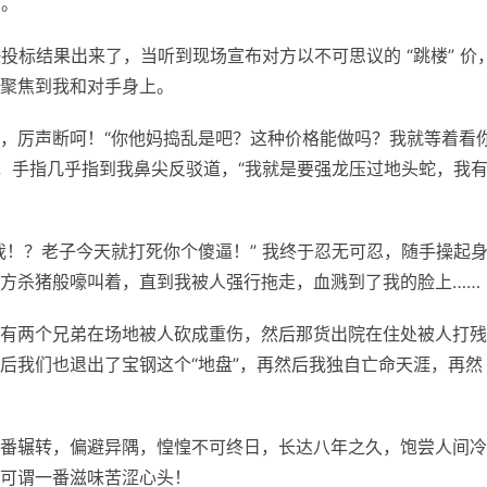
”。
快投标结果出来了，当听到现场宣布对方以不可思议的 “跳楼” 价
聚焦到我和对手身上。
，厉声断呵！“你他妈捣乱是吧？这种价格能做吗？我就等着看
来，手指几乎指到我鼻尖反驳道，“我就是要强龙压过地头蛇，我
我！？老子今天就打死你个傻逼！” 我终于忍无可忍，随手操起
方杀猪般嚎叫着，直到我被人强行拖走，血溅到了我的脸上……
有两个兄弟在场地被人砍成重伤，然后那货出院在住处被人打残
后我们也退出了宝钢这个“地盘”，再然后我独自亡命天涯，再然
番辗转，偏避异隅，惶惶不可终日，长达八年之久，饱尝人间冷
可谓一番滋味苦涩心头！