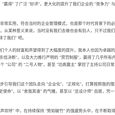
境”，“赢得” 了广泛 “好评”，更大化的提升了我们企业的 “竞争力” 
非常实用，符合当时的企业管理模式，也是那个时代背景下的必
，从某种意义来说，当时没有我们去做也会有别人，只不过我们
了我们” 吧。
们个人的财富和声望得到了大幅度的提升，我本人也因为卓越的
 “杀伐决断”，以及大力推行严明的 “赏罚制服”，赢得了几乎所有
 “公司” 的 “二号人物”，甚至 “功高震主” 掌控了主持公司日
引导我们这个团队走向 “企业化”、“正规化”，打算按照我的理
史使命”，以 “舍我其谁” 的气魄，甚至以 “总设计师” 自居，凭
掌声欢呼” 中，在持续保持 “势如破竹” 的强盛势头中，在不断取