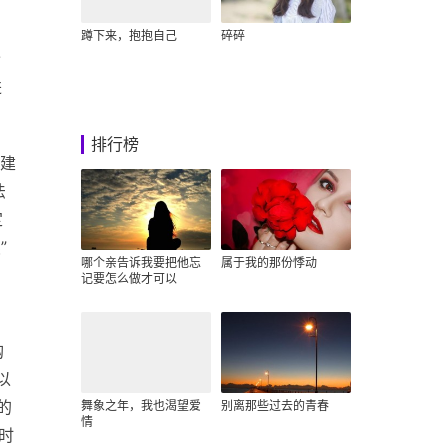
蹲下来，抱抱自己
碎碎
阶
进
排行榜
建
法
定
”
哪个亲告诉我要把他忘
属于我的那份悸动
记要怎么做才可以
购
以
的
舞象之年，我也渴望爱
别离那些过去的青春
情
同时