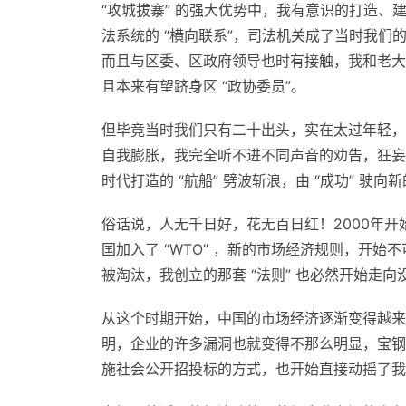
“攻城拔寨” 的强大优势中，我有意识的打造、
法系统的 “横向联系”，司法机关成了当时我们的
而且与区委、区政府领导也时有接触，我和老大高
且本来有望跻身区 “政协委员”。
但毕竟当时我们只有二十出头，实在太过年轻，
自我膨胀，我完全听不进不同声音的劝告，狂妄
时代打造的 “航船” 劈波斩浪，由 “成功” 驶向新的
俗话说，人无千日好，花无百日红！2000年
国加入了 “WTO” ，新的市场经济规则，开
被淘汰，我创立的那套 “法则” 也必然开始走向
从这个时期开始，中国的市场经济逐渐变得越来越
明，企业的许多漏洞也就变得不那么明显，宝钢
施社会公开招投标的方式，也开始直接动摇了我们