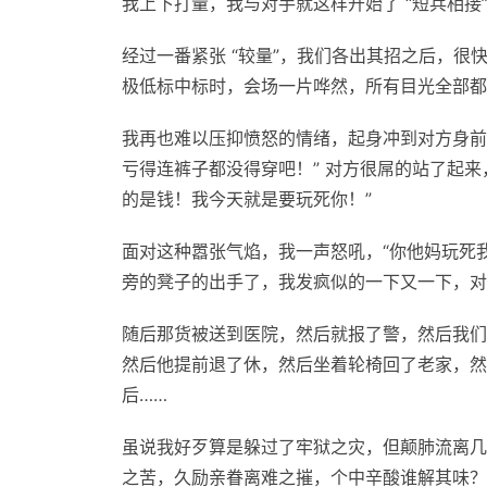
我上下打量，我与对手就这样开始了 “短兵相接
经过一番紧张 “较量”，我们各出其招之后，很
极低标中标时，会场一片哗然，所有目光全部都
我再也难以压抑愤怒的情绪，起身冲到对方身前
亏得连裤子都没得穿吧！” 对方很屌的站了起
的是钱！我今天就是要玩死你！”
面对这种嚣张气焰，我一声怒吼，“你他妈玩死
旁的凳子的出手了，我发疯似的一下又一下，对
随后那货被送到医院，然后就报了警，然后我们
然后他提前退了休，然后坐着轮椅回了老家，然
后……
虽说我好歹算是躲过了牢狱之灾，但颠肺流离几
之苦，久励亲眷离难之摧，个中辛酸谁解其味？