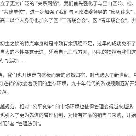
建立了更为广泛的 “关系网络”，我们首先强化了与宝山区公、检
 “共建单位”，进一步加强了我们与区政法委领导的 “密切往来” 
二以个人身份也加入了区 “工商联合会”、区 “青年联合会”，
初生之犊的特点本身就是冲劲有余沉稳不足，过早的成功免不了
自大的本性暴露无遗，凭着自己血气方刚，固执的操控着我们这
 “成功”……
开始，我们也开始走向盛极而衰的必然归宿，时代跨入了新世纪，
始不可逆转的改变着我们的生存环境，九十年代代的游戏规则逐渐开
没落。
规范，相对 “公平竞争” 的市场环境也使得管理变得越来越透
也引入了更为先进的管理机制，对所有产品的销售与采购，开始
那套 “管理法则”。