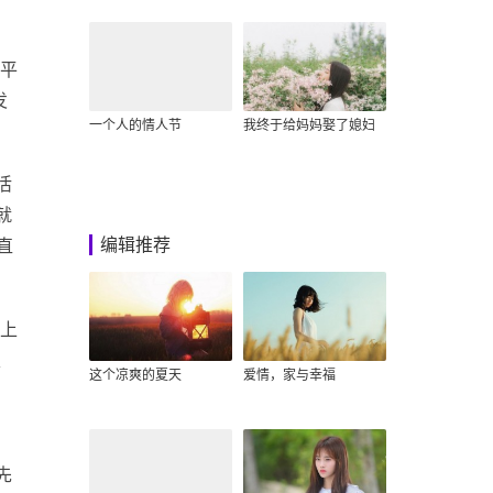
平
发
一个人的情人节
我终于给妈妈娶了媳妇
活
就
编辑推荐
直
上
家
这个凉爽的夏天
爱情，家与幸福
先