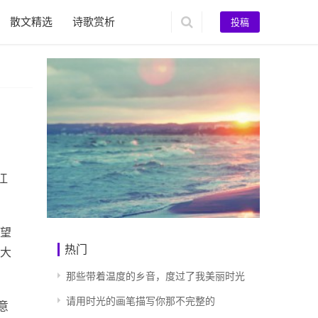
散文精选
诗歌赏析
投稿
江
望
热门
大
那些带着温度的乡音，度过了我美丽时光
请用时光的画笔描写你那不完整的
意