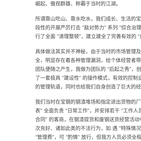
崛起、傲视群雄、称霸于当时的江湖。
所谓靠山吃山、靠水吃水，我们成长、生活的宝
段性的开展严厉打击 “敌对势力” 系列 “综合治
行了全面 “清理整顿”，建立建全了完善有效的 
具体做法其实并不神秘，由于当时的市场管理及
全，明显存在着各种管理漏洞，给个体经营者带来
团队便随之产生，我做为团队的 “后起之秀”，创
了一套极具 “建设性” 的操作模式，有效的控
的管理轨道，同时也给我们自身创造了巨大的经
我们当时在宝钢的钢渣堆场和指定进出货物的厂区
表” 全面负责 “日常工作”，并安排若干 “工作人员
合同” 的客商，在钢渣提货和废钢送货经营活
次充好、诸如此类的不法行为，如 遇 “特殊情况
“管理费”，可 “酌情” 放行，但我方人员必须全