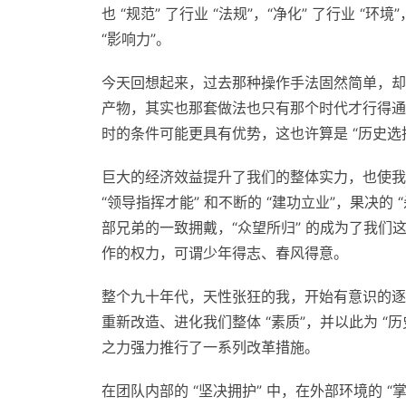
也 “规范” 了行业 “法规”，“净化” 了行业 “环
“影响力”。
今天回想起来，过去那种操作手法固然简单，却
产物，其实也那套做法也只有那个时代才行得通
时的条件可能更具有优势，这也许算是 “历史选择
巨大的经济效益提升了我们的整体实力，也使我
“领导指挥才能” 和不断的 “建功立业”，果决的
部兄弟的一致拥戴，“众望所归” 的成为了我们这个
作的权力，可谓少年得志、春风得意。
整个九十年代，天性张狂的我，开始有意识的逐步
重新改造、进化我们整体 “素质”，并以此为 “历
之力强力推行了一系列改革措施。
在团队内部的 “坚决拥护” 中，在外部环境的 “