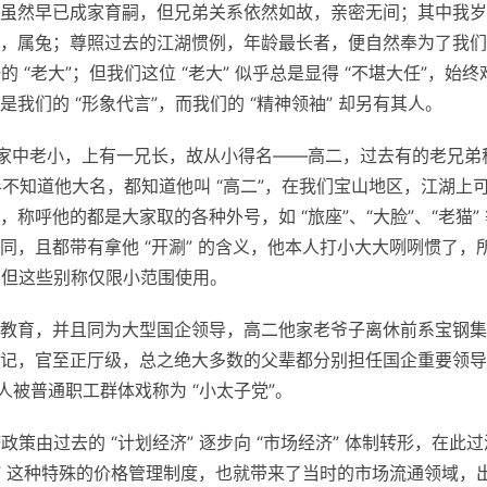
虽然早已成家育嗣，但兄弟关系依然如故，亲密无间；其中我岁
，属兔；尊照过去的江湖惯例，年龄最长者，便自然奉为了我们
 “老大”；但我们这位 “老大” 似乎总是显得 “不堪大任”，始终
们的 “形象代言”，而我们的 “精神领袖” 却另有其人。
他是家中老小，上有一兄长，故从小得名——高二，过去有的老兄弟
多半不知道他大名，都知道他叫 “高二”，在我们宝山地区，江湖上
呼他的都是大家取的各种外号，如 “旅座”、“大脸”、“老猫” 
，且都带有拿他 “开涮” 的含义，他本人打小大大咧咧惯了，
，但这些别称仅限小范围使用。
教育，并且同为大型国企领导，高二他家老爷子离休前系宝钢集
记，官至正厅级，总之绝大多数的父辈都分别担任国企重要领导
人被普通职工群体戏称为 “小太子党”。
策由过去的 “计划经济” 逐步向 “市场经济” 体制转形，在此过
” 这种特殊的价格管理制度，也就带来了当时的市场流通领域，