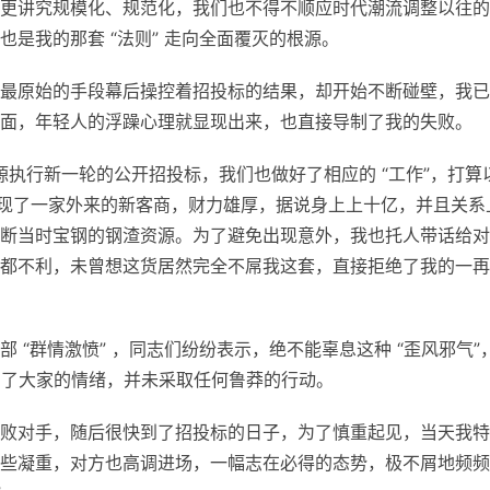
更讲究规模化、规范化，我们也不得不顺应时代潮流调整以往的
是我的那套 “法则” 走向全面覆灭的根源。
最原始的手段幕后操控着招投标的结果，却开始不断碰壁，我已
面，年轻人的浮躁心理就显现出来，也直接导制了我的失败。
源执行新一轮的公开招投标，我们也做好了相应的 “工作”，打算
出现了一家外来的新客商，财力雄厚，据说身上上十亿，并且关系
断当时宝钢的钢渣资源。为了避免出现意外，我也托人带话给对
都不利，未曾想这货居然完全不屌我这套，直接拒绝了我的一再
 “群情激愤” ，同志们纷纷表示，绝不能辜息这种 “歪风邪气”
制了大家的情绪，并未采取任何鲁莽的行动。
败对手，随后很快到了招投标的日子，为了慎重起见，当天我特
些凝重，对方也高调进场，一幅志在必得的态势，极不屑地频频