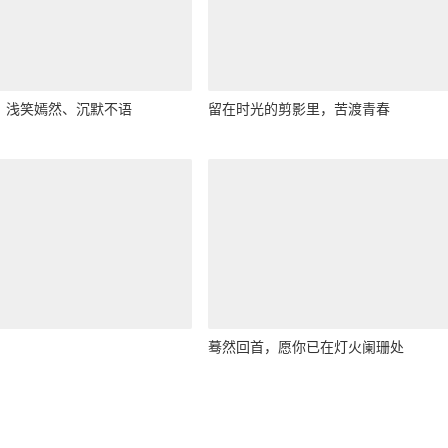
、浅笑嫣然、沉默不语
留在时光的剪影里，苦渡青春
蓦然回首，愿你已在灯火阑珊处