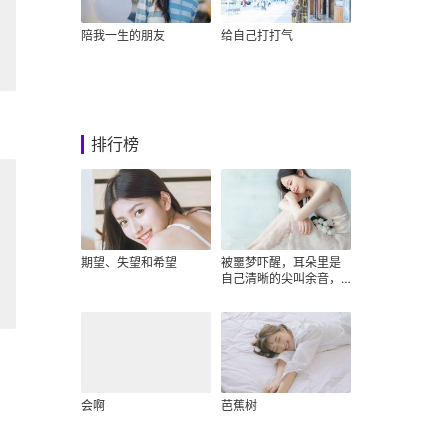
陪我一生的朋友
给自己打打气
排行榜
期望、失望和希望
被噩梦吓醒，耳朵里是
自己清晰的尖叫余音，
眼前是自己浅灰色的房
间
会啊
芭蕉树