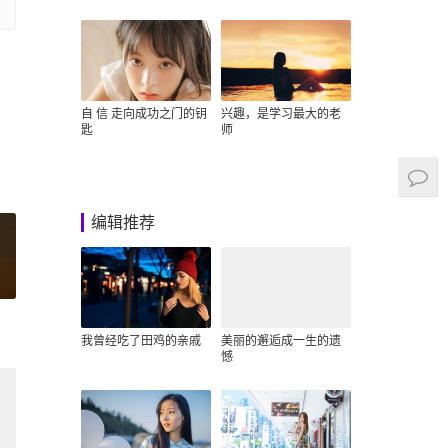
自 信 走向成功之门的钥
兴趣，是学习最大的老
匙
师
编辑推荐
»
我曾经吃了田鸡的亲戚
美丽的邂逅成一生的遗
憾