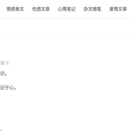
情感美文
伤感文章
心情笔记
杂文随笔
爱情文章
读 0
识。
记于心。
。