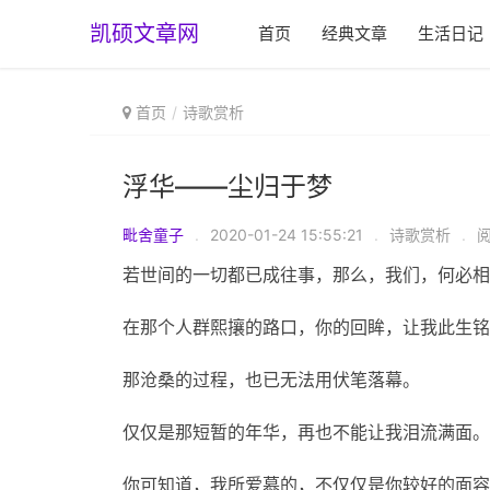
凯硕文章网
首页
经典文章
生活日记
首页
诗歌赏析
浮华——尘归于梦
毗舍童子
.
2020-01-24 15:55:21
.
诗歌赏析
.
阅
若世间的一切都已成往事，那么，我们，何必相
在那个人群熙攘的路口，你的回眸，让我此生铭
那沧桑的过程，也已无法用伏笔落幕。
仅仅是那短暂的年华，再也不能让我泪流满面。
你可知道，我所爱慕的，不仅仅是你较好的面容