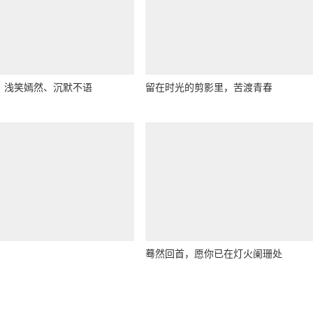
、浅笑嫣然、沉默不语
留在时光的剪影里，苦渡青春
蓦然回首，愿你已在灯火阑珊处