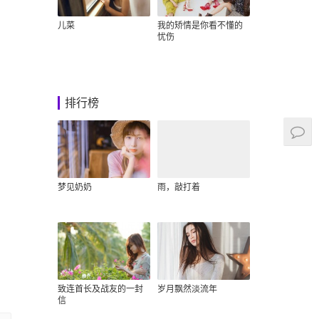
儿菜
我的矫情是你看不懂的
忧伤
排行榜
梦见奶奶
雨，敲打着
致连首长及战友的一封
岁月飘然淡流年
信