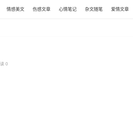
情感美文
伤感文章
心情笔记
杂文随笔
爱情文章
读 0