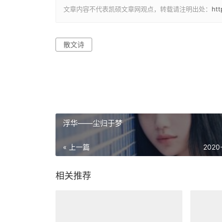
文章内容不代表凯硕文章网观点，转载请注明出处：
ht
散文诗
浮华——尘归于梦
« 上一篇
2020
相关推荐